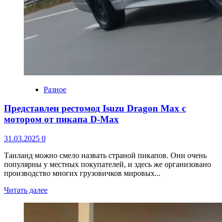
Разное
Представлен рестомод Isuzu Dragon Max с
мотором от пикапа D-Max
31.03.2025
0
Таиланд можно смело назвать страной пикапов. Они очень
популярны у местных покупателей, и здесь же организовано
производство многих грузовичков мировых...
Читать далее