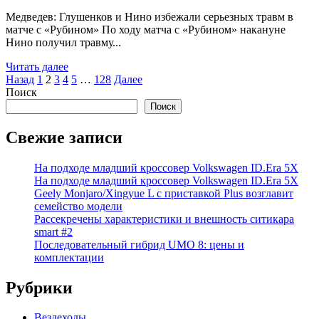
Медведев: Глушенков и Нино избежали серьезных травм в
матче с «Рубином» По ходу матча с «Рубином» накануне
Нино получил травму...
Читать далее
Пагинация
Назад
1
2
3
4
5
…
128
Далее
Поиск
записей
Поиск
Свежие записи
На подходе младший кроссовер Volkswagen ID.Era 5X
На подходе младший кроссовер Volkswagen ID.Era 5X
Geely Monjaro/Xingyue L с приставкой Plus возглавит
семейство модели
Рассекречены характеристики и внешность ситикара
smart #2
Последовательный гибрид UMO 8: цены и
комплектации
Рубрики
Вездеходы