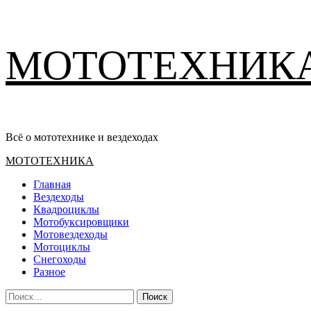
Перейти
МОТОТЕХНИК
к
содержимому
Всё о мототехнике и вездеходах
Основное
МОТОТЕХНИКА
меню
Главная
Вездеходы
Квадроциклы
Мотобуксировщики
Мотовездеходы
Мотоциклы
Снегоходы
Разное
Найти: