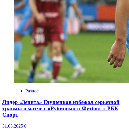
Разное
Лидер «Зенита» Глушенков избежал серьезной
травмы в матче с «Рубином» :: Футбол :: РБК
Спорт
31.03.2025
0