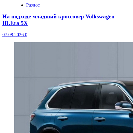
Разное
На подходе младший кроссовер Volkswagen
ID.Era 5X
07.08.2026
0