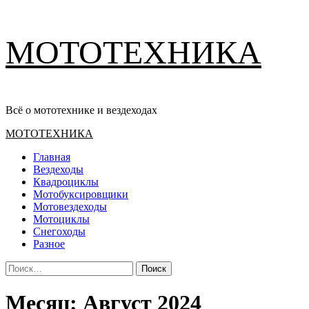
Перейти
МОТОТЕХНИКА
к
содержимому
Всё о мототехнике и вездеходах
Основное
МОТОТЕХНИКА
меню
Главная
Вездеходы
Квадроциклы
Мотобуксировщики
Мотовездеходы
Мотоциклы
Снегоходы
Разное
Найти:
Месяц:
Август 2024