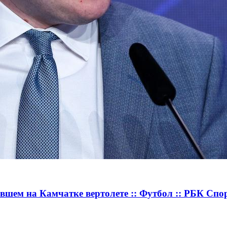
вшем на Камчатке вертолете :: Футбол :: РБК Спо