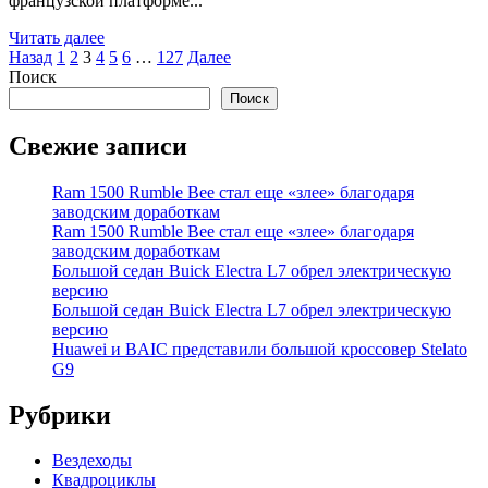
французской платформе...
Читать далее
Пагинация
Назад
1
2
3
4
5
6
…
127
Далее
Поиск
записей
Поиск
Свежие записи
Ram 1500 Rumble Bee стал еще «злее» благодаря
заводским доработкам
Ram 1500 Rumble Bee стал еще «злее» благодаря
заводским доработкам
Большой седан Buick Electra L7 обрел электрическую
версию
Большой седан Buick Electra L7 обрел электрическую
версию
Huawei и BAIC представили большой кроссовер Stelato
G9
Рубрики
Вездеходы
Квадроциклы