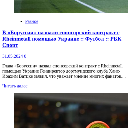
Разное
В «Боруссии» назвали спонсорский контракт с
Rheinmetall помощью Украине :: Футбол :: РБК
Спорт
31.05.2024
0
Глава «Боруссии» назвал спонсорский контракт с Rheinmetall
помощью Украине Гендиректор дортмундского клуба Ханс-
Йоахим Ватцке заявил, что уважает мнение многих фанатов,...
Читать далее