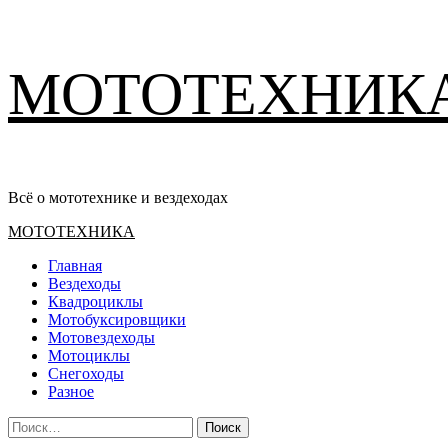
Перейти
МОТОТЕХНИК
к
содержимому
Всё о мототехнике и вездеходах
Основное
МОТОТЕХНИКА
меню
Главная
Вездеходы
Квадроциклы
Мотобуксировщики
Мотовездеходы
Мотоциклы
Снегоходы
Разное
Найти: