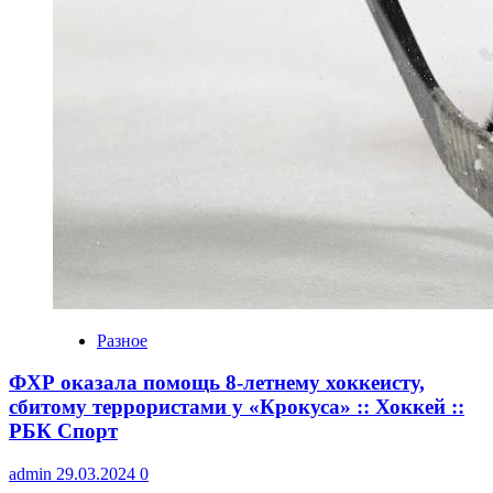
Разное
ФХР оказала помощь 8-летнему хоккеисту,
сбитому террористами у «Крокуса» :: Хоккей ::
РБК Спорт
admin
29.03.2024
0