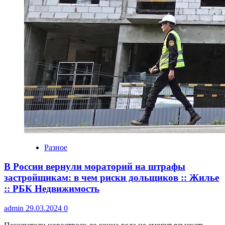
Разное
В России вернули мораторий на штрафы
застройщикам: в чем риски дольщиков :: Жилье
:: РБК Недвижимость
admin
29.03.2024
0