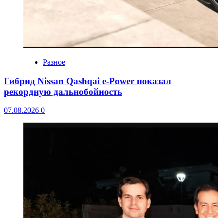
Разное
Гибрид Nissan Qashqai e-Power показал
рекордную дальнобойность
07.08.2026
0