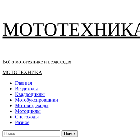
Перейти
МОТОТЕХНИК
к
содержимому
Всё о мототехнике и вездеходах
Основное
МОТОТЕХНИКА
меню
Главная
Вездеходы
Квадроциклы
Мотобуксировщики
Мотовездеходы
Мотоциклы
Снегоходы
Разное
Найти: