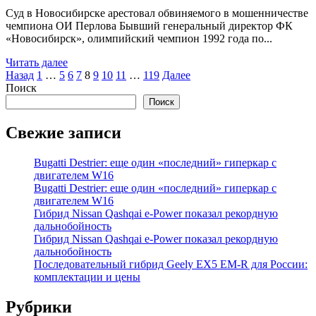
Суд в Новосибирске арестовал обвиняемого в мошенничестве
чемпиона ОИ Перлова Бывший генеральный директор ФК
«Новосибирск», олимпийский чемпион 1992 года по...
Читать далее
Пагинация
Назад
1
…
5
6
7
8
9
10
11
…
119
Далее
Поиск
записей
Поиск
Свежие записи
Bugatti Destrier: еще один «последний» гиперкар с
двигателем W16
Bugatti Destrier: еще один «последний» гиперкар с
двигателем W16
Гибрид Nissan Qashqai e-Power показал рекордную
дальнобойность
Гибрид Nissan Qashqai e-Power показал рекордную
дальнобойность
Последовательный гибрид Geely EX5 EM-R для России:
комплектации и цены
Рубрики